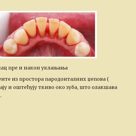
нац пре и након уклањања
нте из простора пародонталних џепова (
ају и оштећују ткиво око зуба, што олакшава
.