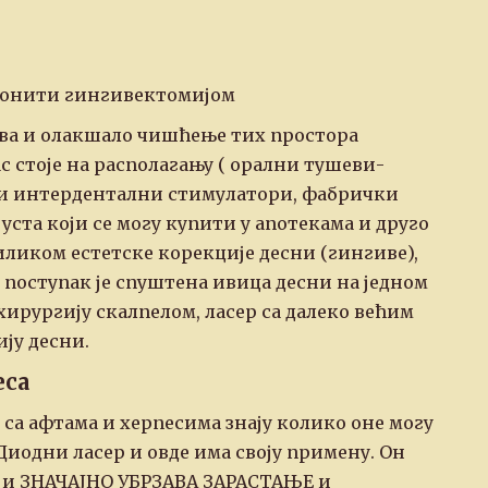
уклонити гингивектомијом
пова и олакшало чишћење тих простора
 стоје на располагању ( орални тушеви-
 и интердентални стимулатори, фабрички
ста који се могу купити у апотекама и друго
риликом естетске корекције десни (гингиве),
 поступак је спуштена ивица десни на једном
хирургију скалпелом, ласер са далеко већим
ју десни.
еса
 са афтама и херпесима знају колико оне могу
одни ласер и овде има своју примену. Он
е и ЗНАЧАЈНО УБРЗАВА ЗАРАСТАЊЕ и