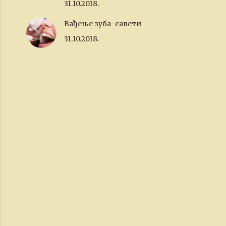
31.10.2018.
Вађење зуба-савети
31.10.2018.