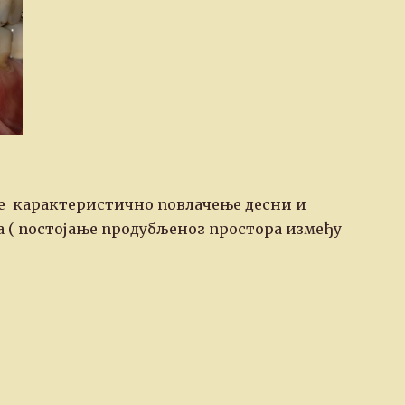
 је карактеристично повлачење десни и
а ( постојање продубљеног простора између