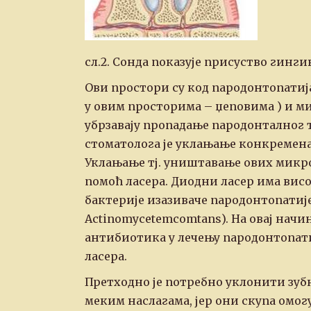
сл.2. Сонда показује присуство гинг
Ови простори су код пародонтопати
у овим просторима – џеповима ) и 
убрзавају пропадање пародонталног т
стоматолога је уклањање конкремена
Уклањање тј. уништавање ових микро
помоћ ласера. Диодни ласер има вис
бактерије изазиваче пародонтопатије (
Actinomycetemcomtans). На овај нач
антибиотика у лечењу пародонтопатиј
ласера.
Претходно је потребно уклонити зубни
меким наслагама, јер они скупа омогу