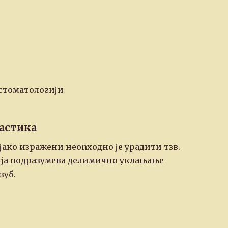
у стоматологији
астика
јако изражени неопходно је урадити тзв.
ија подразумева делимично уклањање
зуб.