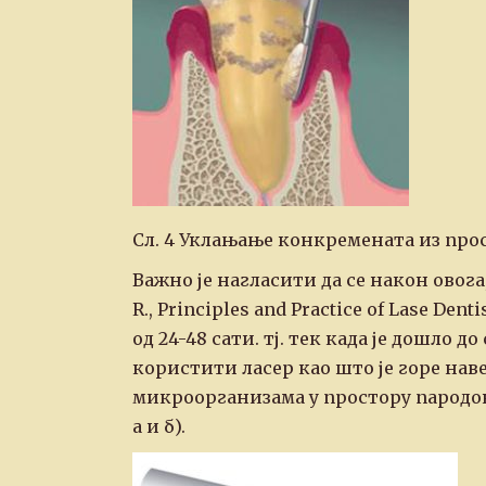
Сл. 4 Уклањање конкремената из про
Важно је нагласити да се након овога
R., Principles and Practice of Lase Den
од 24-48 сати. тј. тек када је дошло 
користити ласер као што је горе наве
микроорганизама у простору пародон
а и б).