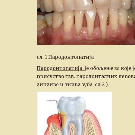
сл. 1 Пародонтопатија
Пародонтопатија
је обољење за које
присуство тзв. пародонталних џепов
гингиве и ткива зуба, сл.2 ).