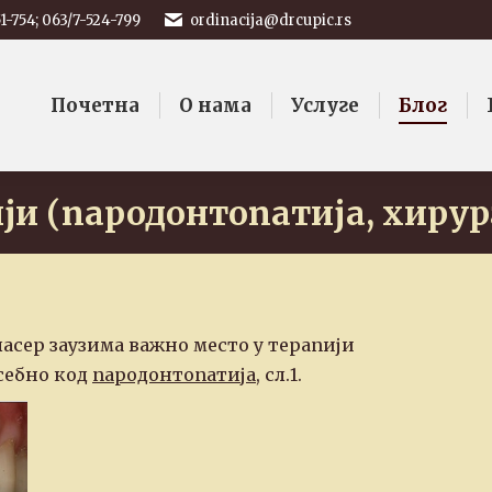
1-754; 063/7-524-799
ordinacija@drcupic.rs
Почетна
О нама
Услуге
Блог
Почетна
О нама
Услуге
Блог
ји (пародонтопатија, хирур
асер заузима важно место у терапији
себно код
пародонтопатија
, сл.1.