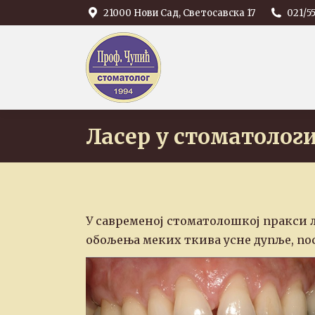
21000 Нови Сад, Светосавска 17
021/55
Ласер у стоматологи
У савременој стоматолошкој пракси л
обољења меких ткива усне дупље, по