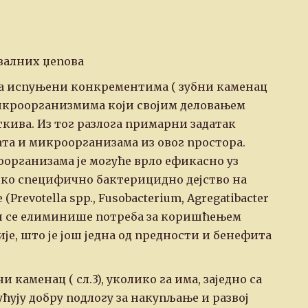
ивалних џепова
ја испуњени конкрементима ( зубни каменац
микроорганизмима који својим деловањем
кива. Из тог разлога примарни задатак
та и микроорганизама из овог простора.
организама је могуће врло ефикасно уз
око специфично бактерицидно дејство на
Prevotella spp., Fusobacterium, Agregatibacter
ин се елиминише потреба за коришћењем
е, што је још једна од предности и бенефита
 каменац ( сл.3), уколико га има, заједно са
ћују добру подлогу за накупљање и развој