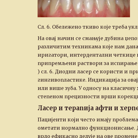
Сл. 6. Обележено ткиво које треба 
На овај начин се смањује дубина џе
различитим техникама које нам данас
иригатори, интердентални четкице
припремљени раствори за испирање у
) сл. 6. Диодни ласер се користи и п
гингивопластике. Индикација за овај
или више зуба. У односу на класичну 
степеном прецизности врши корекци
Ласер и терапија афти и херп
Пацијенти који често имају проблема
ометати нормално функционисање. Ди
врло ефикасно делује на ове промен