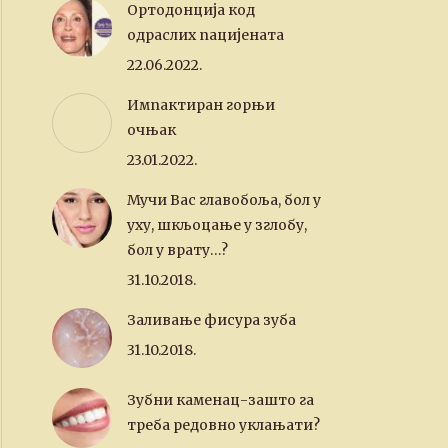
Ортодонција код
одраслих пацијената
22.06.2022.
Импактиран горњи
очњак
23.01.2022.
Мучи Вас главобоља, бол у
уху, шкљоцање у зглобу,
бол у врату…?
31.10.2018.
Заливање фисура зуба
31.10.2018.
Зубни каменац-зашто га
треба редовно уклањати?