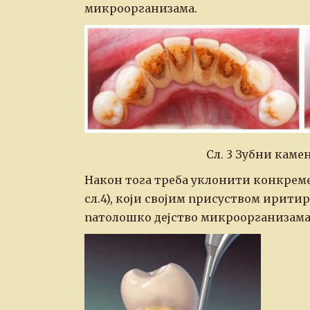
микроорганизама.
Сл. 3 Зубни каме
Након тога треба уклонити конкреме
сл.4), који својим присуством иритир
патолошко дејство микроорганизама