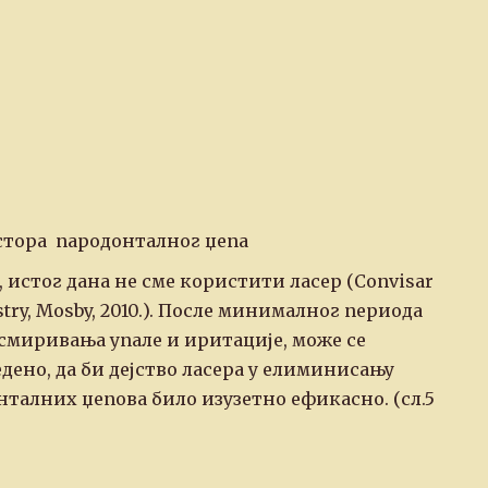
стора пародонталног џепа
, истог дана не сме користити ласер (Convisar
tistry, Mosby, 2010.). После минималног периода
до смиривања упале и иритације, може се
дено, да би дејство ласера у елиминисању
талних џепова било изузетно ефикасно. (сл.5