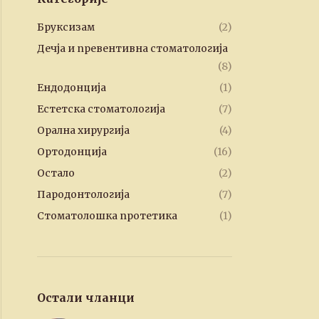
Бруксизам
(2)
Дечја и превентивна стоматологија
(8)
Ендодонција
(1)
Естетска стоматологија
(7)
Орална хирургија
(4)
Ортодонција
(16)
Остало
(2)
Пародонтологија
(7)
Стоматолошка протетика
(1)
Остали чланци